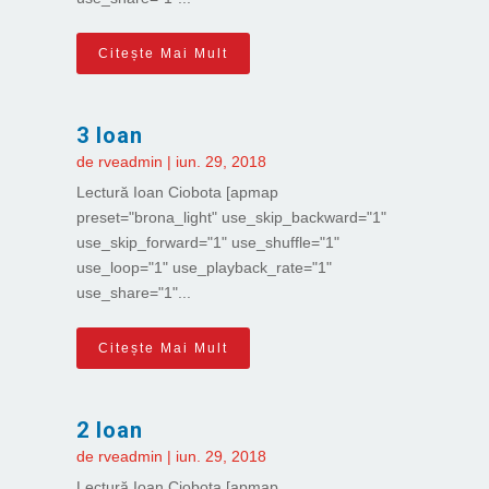
Citește Mai Mult
3 Ioan
de
rveadmin
|
iun. 29, 2018
Lectură Ioan Ciobota [apmap
preset="brona_light" use_skip_backward="1"
use_skip_forward="1" use_shuffle="1"
use_loop="1" use_playback_rate="1"
use_share="1"...
Citește Mai Mult
2 Ioan
de
rveadmin
|
iun. 29, 2018
Lectură Ioan Ciobota [apmap