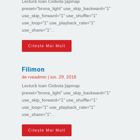
Lectură Ioan Ciobota [apmap
preset="brona_light" use_skip_backward="1"
use_skip_forward="1" use_shuffle="1"
use_loop="1" use_playback_rate="1"
use_share="1"...
Citește Mai Mult
Filimon
de
rveadmin
|
iun. 29, 2018
Lectură Ioan Ciobota [apmap
preset="brona_light" use_skip_backward="1"
use_skip_forward="1" use_shuffle="1"
use_loop="1" use_playback_rate="1"
use_share="1"...
Citește Mai Mult