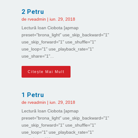
2 Petru
de
rveadmin
|
iun. 29, 2018
Lectură Ioan Ciobota [apmap
preset="brona_light" use_skip_backward="1"
use_skip_forward="1" use_shuffle="1"
use_loop="1" use_playback_rate="1"
use_share="1"...
Citește Mai Mult
1 Petru
de
rveadmin
|
iun. 29, 2018
Lectură Ioan Ciobota [apmap
preset="brona_light" use_skip_backward="1"
use_skip_forward="1" use_shuffle="1"
use_loop="1" use_playback_rate="1"