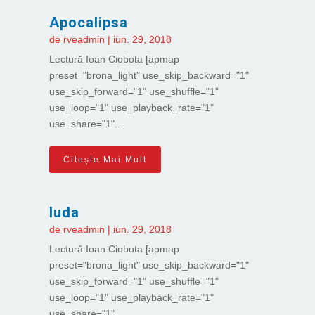
Apocalipsa
de
rveadmin
|
iun. 29, 2018
Lectură Ioan Ciobota [apmap
preset="brona_light" use_skip_backward="1"
use_skip_forward="1" use_shuffle="1"
use_loop="1" use_playback_rate="1"
use_share="1"...
Citește Mai Mult
Iuda
de
rveadmin
|
iun. 29, 2018
Lectură Ioan Ciobota [apmap
preset="brona_light" use_skip_backward="1"
use_skip_forward="1" use_shuffle="1"
use_loop="1" use_playback_rate="1"
use_share="1"...