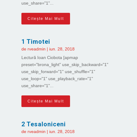
use_share="1"...
Citește Mai Mult
1 Timotei
de
rveadmin
|
iun. 28, 2018
Lectură Ioan Ciobota [apmap
preset="brona_light" use_skip_backward="1"
use_skip_forward="1" use_shuffle="1"
use_loop="1" use_playback_rate="1"
use_share="1"...
Citește Mai Mult
2 Tesaloniceni
de
rveadmin
|
iun. 28, 2018