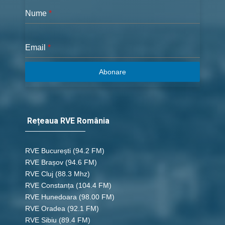
Nume
*
Email
*
Abonare
Rețeaua RVE România
RVE București
(94.2 FM)
RVE Brașov (94.6 FM)
RVE Cluj
(88.3 Mhz)
RVE Constanța
(104.4 FM)
RVE Hunedoara
(98.00 FM)
RVE Oradea
(92.1 FM)
RVE Sibiu
(89.4 FM)