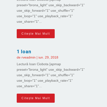
preset="brona_light" use_skip_backward="1"
use_skip_forward="1" use_shuffle="1"
use_loop="1" use_playback_rate="1"
use_share="1"...
Citește Mai Mult
1 Ioan
de
rveadmin
|
iun. 29, 2018
Lectură Ioan Ciobota [apmap
preset="brona_light" use_skip_backward="1"
use_skip_forward="1" use_shuffle="1"
use_loop="1" use_playback_rate="1"
use_share="1"...
Citește Mai Mult