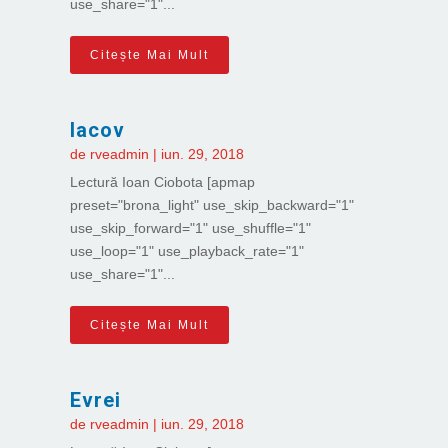
use_share="1"...
Citește Mai Mult
Iacov
de
rveadmin
|
iun. 29, 2018
Lectură Ioan Ciobota [apmap
preset="brona_light" use_skip_backward="1"
use_skip_forward="1" use_shuffle="1"
use_loop="1" use_playback_rate="1"
use_share="1"...
Citește Mai Mult
Evrei
de
rveadmin
|
iun. 29, 2018