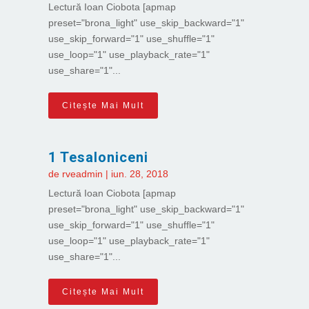
Lectură Ioan Ciobota [apmap
preset="brona_light" use_skip_backward="1"
use_skip_forward="1" use_shuffle="1"
use_loop="1" use_playback_rate="1"
use_share="1"...
Citește Mai Mult
1 Tesaloniceni
de
rveadmin
|
iun. 28, 2018
Lectură Ioan Ciobota [apmap
preset="brona_light" use_skip_backward="1"
use_skip_forward="1" use_shuffle="1"
use_loop="1" use_playback_rate="1"
use_share="1"...
Citește Mai Mult