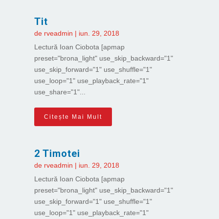
Tit
de
rveadmin
|
iun. 29, 2018
Lectură Ioan Ciobota [apmap
preset="brona_light" use_skip_backward="1"
use_skip_forward="1" use_shuffle="1"
use_loop="1" use_playback_rate="1"
use_share="1"...
Citește Mai Mult
2 Timotei
de
rveadmin
|
iun. 29, 2018
Lectură Ioan Ciobota [apmap
preset="brona_light" use_skip_backward="1"
use_skip_forward="1" use_shuffle="1"
use_loop="1" use_playback_rate="1"