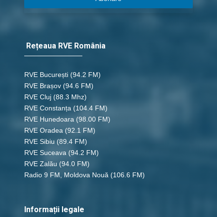
Rețeaua RVE România
RVE București
(94.2 FM)
RVE Brașov (94.6 FM)
RVE Cluj
(88.3 Mhz)
RVE Constanța
(104.4 FM)
RVE Hunedoara
(98.00 FM)
RVE Oradea
(92.1 FM)
RVE Sibiu
(89.4 FM)
RVE Suceava
(94.2 FM)
RVE Zalău
(94.0 FM)
Radio 9 FM, Moldova Nouă
(106.6 FM)
Informații legale