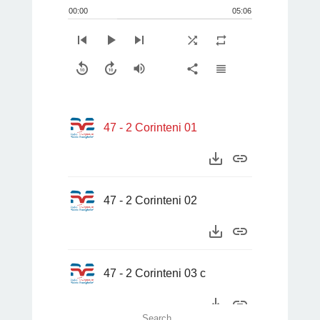
00:00
05:06
skip_previous
play_arrow
skip_next
shuffle
repeat
replay_10
forward_10
volume_up
share
view_headline
47 - 2 Corinteni 01
save_alt
link
47 - 2 Corinteni 02
save_alt
link
47 - 2 Corinteni 03 c
save_alt
link