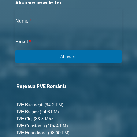
Abonare newsletter
save_alt
link
Nume
*
47 - 2 Corinteni 09
Email
*
save_alt
link
Abonare
47 - 2 Corinteni 10
save_alt
link
Rețeaua RVE România
47 - 2 Corinteni 11
save_alt
link
RVE București
(94.2 FM)
RVE Brașov (94.6 FM)
RVE Cluj
(88.3 Mhz)
47 - 2 Corinteni 12
RVE Constanța
(104.4 FM)
RVE Hunedoara
(98.00 FM)
save_alt
link