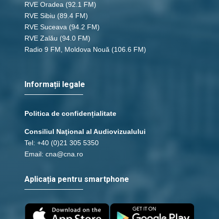
RVE Oradea
(92.1 FM)
RVE Sibiu
(89.4 FM)
RVE Suceava
(94.2 FM)
47 - 2 Corinteni 13
RVE Zalău
(94.0 FM)
save_alt
link
Radio 9 FM, Moldova Nouă
(106.6 FM)
Informații legale
Politica de confidențialitate
Consiliul Naţional al Audiovizualului
Tel: +40 (0)21 305 5350
Email: cna@cna.ro
Aplicația pentru smartphone