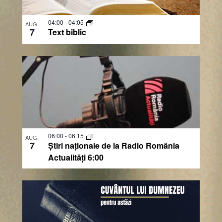
Photo
View
04:00
-
04:05
AUG.
7
Text biblic
06:00
-
06:15
AUG.
7
Știri naționale de la Radio România
Actualități 6:00