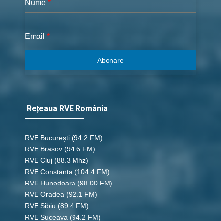
Nume
*
Email
*
Abonare
Rețeaua RVE România
RVE București
(94.2 FM)
RVE Brașov (94.6 FM)
RVE Cluj
(88.3 Mhz)
RVE Constanța
(104.4 FM)
RVE Hunedoara
(98.00 FM)
RVE Oradea
(92.1 FM)
RVE Sibiu
(89.4 FM)
RVE Suceava
(94.2 FM)