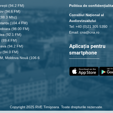
rești
(94.2 FM)
Politica de confidențialit
ov (94.6 FM)
Consiliul Naţional al
(88.3 Mhz)
Audiovizualului
tanța
(104.4 FM)
Tel: +40 (0)21 305 5350
edoara
(98.00 FM)
Email: cna@cna.ro
dea
(92.1 FM)
u
(89.4 FM)
Aplicația pentru
eava
(94.2 FM)
smartphone
u
(94.0 FM)
FM, Moldova Nouă
(106.6
Copyright 2025 RVE Timişoara. Toate drepturile rezervate.