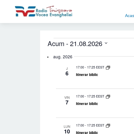
Aca
Evenimente
Acum
 - 
21.08.2026
Select
aug. 2026
date.
17:00
-
17:25 EEST
J
6
Itinerar biblic
17:00
-
17:25 EEST
VIN
7
Itinerar biblic
17:00
-
17:25 EEST
LUN
10
Itinerar biblic