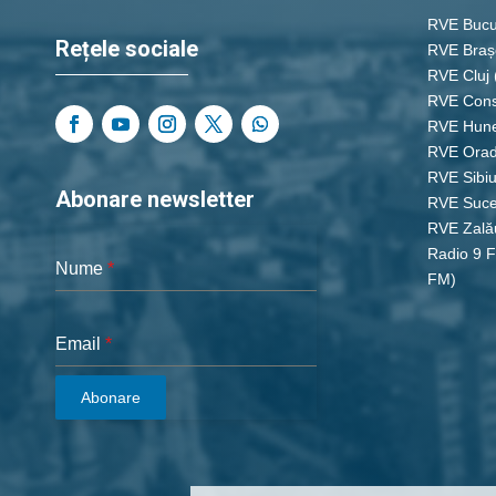
RVE Bucu
Rețele sociale
RVE Braș
RVE Cluj
RVE Cons
RVE Hun
RVE Ora
RVE Sibi
Abonare newsletter
RVE Suc
RVE Zală
Radio 9 
Nume
*
FM)
Email
*
Abonare