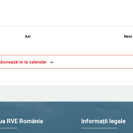
Azi
Next
bonează-te la calendar
ua RVE România
Informații legale