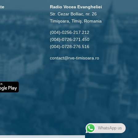
ate
Radio Vocea Evangheliei
Str. Cezar Bolliac, nr. 26
Timişoara, Timiş, Romania
(004)-0256-217.212
(004)-0726-271.450
(004)-0728-276.516
contact@rve-timisoara.ro
WhatsApp us