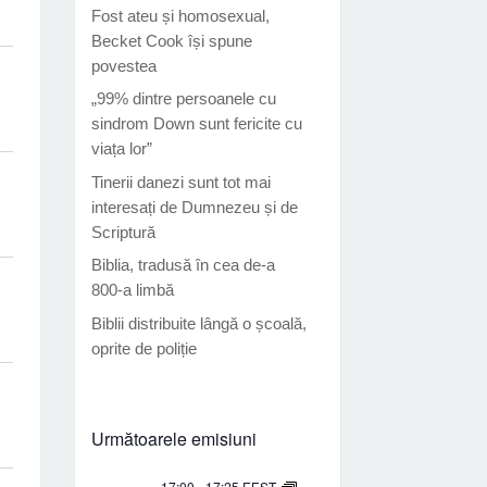
Fost ateu și homosexual,
Becket Cook își spune
povestea
„99% dintre persoanele cu
sindrom Down sunt fericite cu
viața lor”
Tinerii danezi sunt tot mai
interesați de Dumnezeu și de
Scriptură
Biblia, tradusă în cea de-a
800-a limbă
Biblii distribuite lângă o școală,
oprite de poliție
Următoarele emisiuni
17:00
-
17:25
EEST