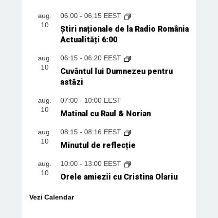
aug.
06:00
-
06:15
EEST
10
Știri naționale de la Radio România
Actualități 6:00
aug.
06:15
-
06:20
EEST
10
Cuvântul lui Dumnezeu pentru
astăzi
aug.
07:00
-
10:00
EEST
10
Matinal cu Raul & Norian
aug.
08:15
-
08:16
EEST
10
Minutul de reflecție
aug.
10:00
-
13:00
EEST
10
Orele amiezii cu Cristina Olariu
Vezi Calendar