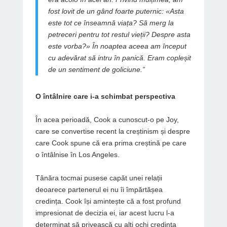
fost lovit de un gând foarte puternic: «Asta
este tot ce înseamnă viața? Să merg la
petreceri pentru tot restul vieții? Despre asta
este vorba?» În noaptea aceea am început
cu adevărat să intru în panică. Eram copleșit
de un sentiment de goliciune.”
O întâlnire care i-a schimbat perspectiva
În acea perioadă, Cook a cunoscut-o pe Joy,
care se convertise recent la creștinism și despre
care Cook spune că era prima creștină pe care
o întâlnise în Los Angeles.
Tânăra tocmai pusese capăt unei relații
deoarece partenerul ei nu îi împărtășea
credința. Cook își amintește că a fost profund
impresionat de decizia ei, iar acest lucru l-a
determinat să privească cu alți ochi credința