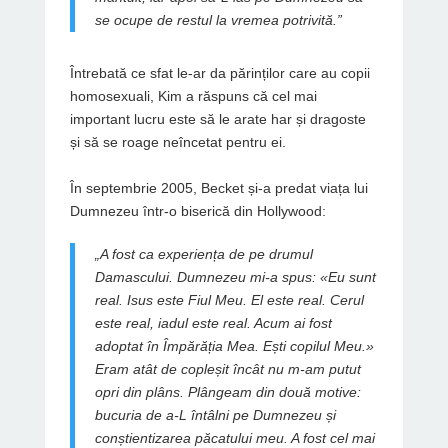
se ocupe de restul la vremea potrivită.”
Întrebată ce sfat le-ar da părinților care au copii
homosexuali, Kim a răspuns că cel mai
important lucru este să le arate har și dragoste
și să se roage neîncetat pentru ei.
În septembrie 2005, Becket și-a predat viața lui
Dumnezeu într-o biserică din Hollywood:
„A fost ca experiența de pe drumul
Damascului. Dumnezeu mi-a spus: «Eu sunt
real. Isus este Fiul Meu. El este real. Cerul
este real, iadul este real. Acum ai fost
adoptat în Împărăția Mea. Ești copilul Meu.»
Eram atât de copleșit încât nu m-am putut
opri din plâns. Plângeam din două motive:
bucuria de a-L întâlni pe Dumnezeu și
conștientizarea păcatului meu. A fost cel mai