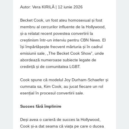
Autor: Vera KIRILĂ | 12 iunie 2026
Becket Cook, un fost ateu homosexual și fost
membru al cercurilor influente de la Hollywood,
și-a relatat recent povestea convertirii la
creștinism într-un interviu pentru CBN News. El
își împărtășește frecvent mărturia și în cadrul
emisiunii sale, „The Becket Cook Show”, unde
abordează numeroase subiecte legate de
credință și de comunitatea LGBT.
Cook spune că modelul Joy Durham-Schaefer și
cumnata sa, Kim Cook, au jucat fiecare un rol
esențial în procesul convertirii sale.
Succes fără împlinire
Deși avea o carieră de succes la Hollywood,
Cook și-a dat seama că viața pe care o ducea