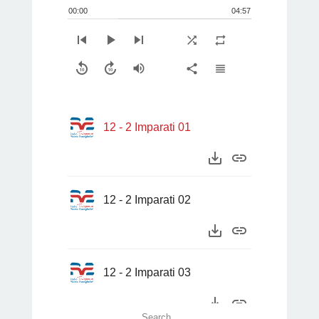
00:00
04:57
skip_previous
play_arrow
skip_next
shuffle
repeat
replay_10
forward_10
volume_up
share
view_headline
12 - 2 Imparati 01
save_alt
link
12 - 2 Imparati 02
save_alt
link
12 - 2 Imparati 03
save_alt
link