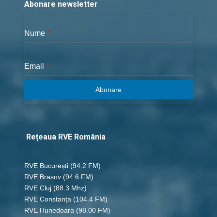
Abonare newsletter
save_alt
link
Nume
*
12 - 2 Imparati 09
Email
*
save_alt
link
Abonare
12 - 2 Imparati 10 c
save_alt
link
Rețeaua RVE România
12 - 2 Imparati 11
save_alt
link
RVE București
(94.2 FM)
RVE Brașov (94.6 FM)
RVE Cluj
(88.3 Mhz)
12 - 2 Imparati 12
RVE Constanța
(104.4 FM)
RVE Hunedoara
(98.00 FM)
save_alt
link