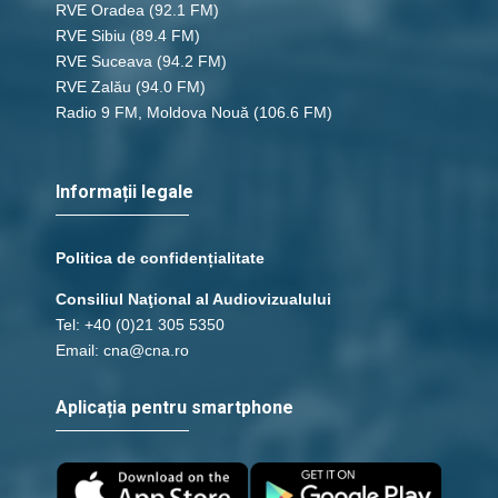
RVE Oradea
(92.1 FM)
RVE Sibiu
(89.4 FM)
RVE Suceava
(94.2 FM)
12 - 2 Imparati 13
RVE Zalău
(94.0 FM)
save_alt
link
Radio 9 FM, Moldova Nouă
(106.6 FM)
12 - 2 Imparati 14
Informații legale
save_alt
link
Politica de confidențialitate
12 - 2 Imparati 15
Consiliul Naţional al Audiovizualului
Tel: +40 (0)21 305 5350
save_alt
link
Email: cna@cna.ro
12 - 2 Imparati 16
Aplicația pentru smartphone
save_alt
link