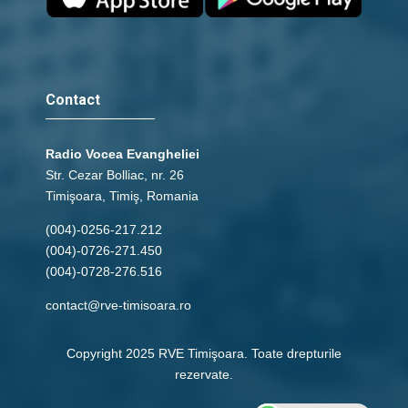
12 - 2 Imparati 17 c
save_alt
link
Contact
12 - 2 Imparati 18 c
save_alt
link
Radio Vocea Evangheliei
Str. Cezar Bolliac, nr. 26
Timişoara, Timiş, Romania
12 - 2 Imparati 19
(004)-0256-217.212
save_alt
link
(004)-0726-271.450
(004)-0728-276.516
12 - 2 Imparati 20
contact@rve-timisoara.ro
save_alt
link
Copyright 2025 RVE Timişoara. Toate drepturile
rezervate.
12 - 2 Imparati 21 c