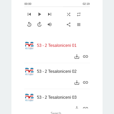
00:00
02:19
skip_previous
play_arrow
skip_next
shuffle
repeat
replay_10
forward_10
volume_up
share
view_headline
53 - 2 Tesaloniceni 01
save_alt
link
53 - 2 Tesaloniceni 02
save_alt
link
53 - 2 Tesaloniceni 03
save_alt
link