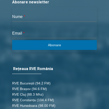
Abonare newsletter
Nume
*
Email
*
Abonare
Rețeaua RVE România
RVE București
(94.2 FM)
RVE Brașov (94.6 FM)
RVE Cluj
(88.3 Mhz)
RVE Constanța
(104.4 FM)
RVE Hunedoara
(98.00 FM)