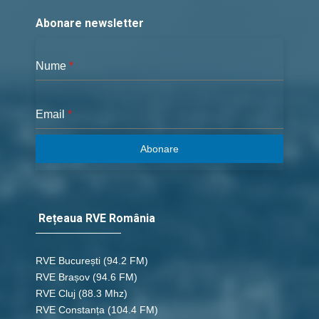
24 - Ieremia 08 c
Abonare newsletter
save_alt
link
Nume
*
24 - Ieremia 09 c
Email
*
save_alt
link
Abonare
24 - Ieremia 10 c
save_alt
link
Rețeaua RVE România
24 - Ieremia 11 c
save_alt
link
RVE București
(94.2 FM)
RVE Brașov (94.6 FM)
RVE Cluj
(88.3 Mhz)
24 - Ieremia 12 c
RVE Constanța
(104.4 FM)