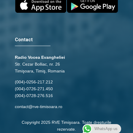
24 - Ieremia 17 c
save_alt
link
Contact
24 - Ieremia 18 c
save_alt
link
Radio Vocea Evangheliei
Str. Cezar Bolliac, nr. 26
Timişoara, Timiş, Romania
24 - Ieremia 19 c
(004)-0256-217.212
save_alt
link
(004)-0726-271.450
(004)-0728-276.516
24 - Ieremia 20 c
contact@rve-timisoara.ro
save_alt
link
Copyright 2025 RVE Timişoara. Toate drepturile
WhatsApp us
rezervate.