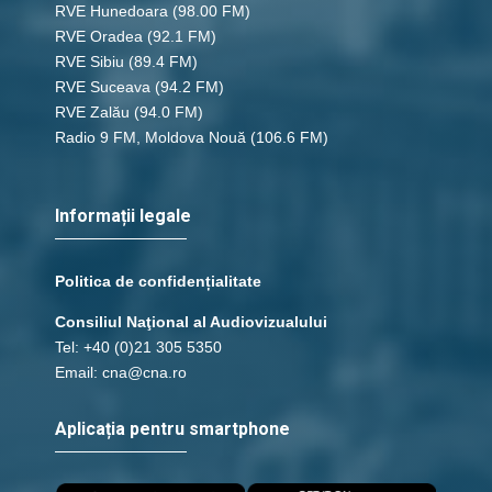
RVE Hunedoara
(98.00 FM)
save_alt
link
RVE Oradea
(92.1 FM)
RVE Sibiu
(89.4 FM)
RVE Suceava
(94.2 FM)
24 - Ieremia 13 c
RVE Zalău
(94.0 FM)
save_alt
link
Radio 9 FM, Moldova Nouă
(106.6 FM)
24 - Ieremia 14 c
Informații legale
save_alt
link
Politica de confidențialitate
24 - Ieremia 15 c
Consiliul Naţional al Audiovizualului
Tel: +40 (0)21 305 5350
save_alt
link
Email: cna@cna.ro
24 - Ieremia 16 c
Aplicația pentru smartphone
save_alt
link