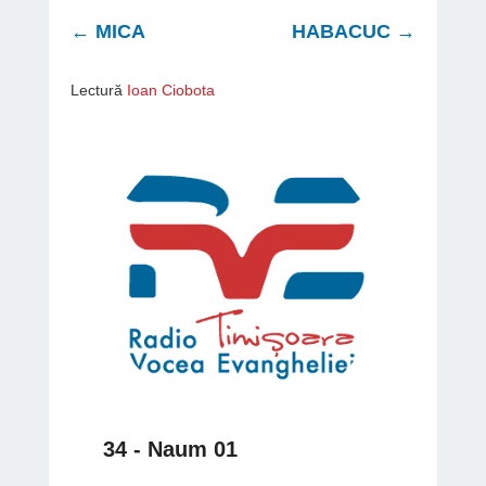
←
MICA
HABACUC
→
Lectură
Ioan Ciobota
34 - Naum 01