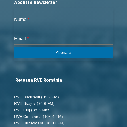
Abonare newsletter
Nume
*
Email
*
Abonare
Rețeaua RVE România
RVE București
(94.2 FM)
RVE Brașov (94.6 FM)
RVE Cluj
(88.3 Mhz)
RVE Constanța
(104.4 FM)
RVE Hunedoara
(98.00 FM)