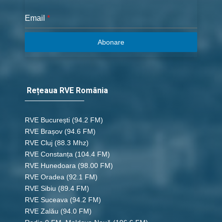
Email
*
Abonare
Rețeaua RVE România
RVE București
(94.2 FM)
RVE Brașov (94.6 FM)
RVE Cluj
(88.3 Mhz)
RVE Constanța
(104.4 FM)
RVE Hunedoara
(98.00 FM)
RVE Oradea
(92.1 FM)
RVE Sibiu
(89.4 FM)
RVE Suceava
(94.2 FM)
RVE Zalău
(94.0 FM)