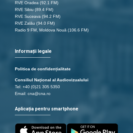
RVE Oradea
(92.1 FM)
RVE Sibiu
(89.4 FM)
RVE Suceava
(94.2 FM)
28 - Osea 13
RVE Zalău
(94.0 FM)
save_alt
link
Radio 9 FM, Moldova Nouă
(106.6 FM)
28 - Osea 14
Informații legale
save_alt
link
Politica de confidențialitate
Consiliul Naţional al Audiovizualului
Tel: +40 (0)21 305 5350
Email: cna@cna.ro
Aplicația pentru smartphone