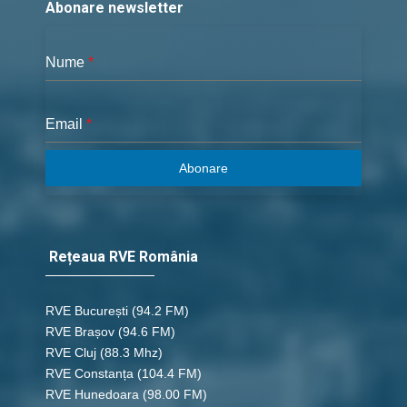
Abonare newsletter
save_alt
link
Nume
*
28 - Osea 09
Email
*
save_alt
link
Abonare
28 - Osea 10
save_alt
link
Rețeaua RVE România
28 - Osea 11
save_alt
link
RVE București
(94.2 FM)
RVE Brașov (94.6 FM)
RVE Cluj
(88.3 Mhz)
28 - Osea 12
RVE Constanța
(104.4 FM)
RVE Hunedoara
(98.00 FM)
save_alt
link