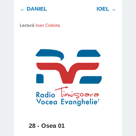
←
DANIEL
IOEL
→
Lectură
Ioan Ciobota
28 - Osea 01