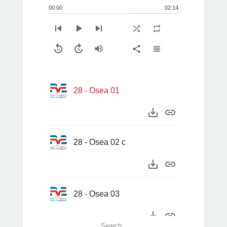
00:00
02:14
skip_previous
play_arrow
skip_next
shuffle
repeat
replay_10
forward_10
volume_up
share
view_headline
28 - Osea 01
save_alt
link
28 - Osea 02 c
save_alt
link
28 - Osea 03
save_alt
link