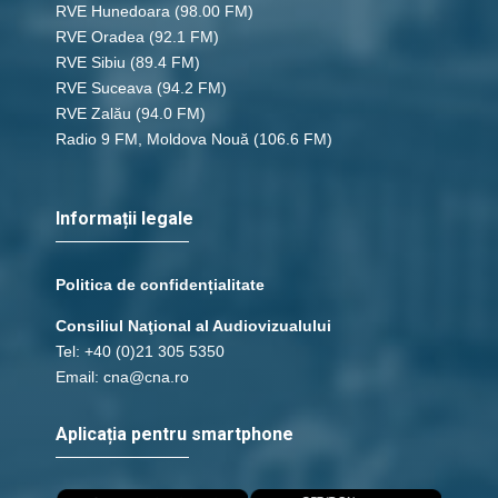
RVE Hunedoara
(98.00 FM)
save_alt
link
RVE Oradea
(92.1 FM)
RVE Sibiu
(89.4 FM)
RVE Suceava
(94.2 FM)
45 - Romani 13
RVE Zalău
(94.0 FM)
save_alt
link
Radio 9 FM, Moldova Nouă
(106.6 FM)
45 - Romani 14
Informații legale
save_alt
link
Politica de confidențialitate
45 - Romani 15
Consiliul Naţional al Audiovizualului
Tel: +40 (0)21 305 5350
save_alt
link
Email: cna@cna.ro
45 - Romani 16
Aplicația pentru smartphone
save_alt
link