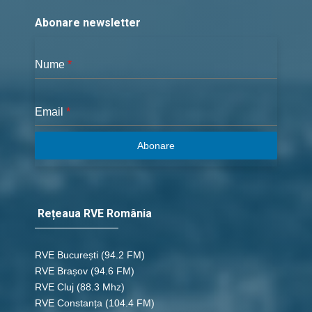
45 - Romani 08
Abonare newsletter
save_alt
link
Nume
*
45 - Romani 09 c
Email
*
save_alt
link
Abonare
45 - Romani 10
save_alt
link
Rețeaua RVE România
45 - Romani 11
save_alt
link
RVE București
(94.2 FM)
RVE Brașov (94.6 FM)
RVE Cluj
(88.3 Mhz)
45 - Romani 12
RVE Constanța
(104.4 FM)