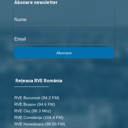
Abonare newsletter
Nume
*
Email
*
Abonare
Rețeaua RVE România
RVE București
(94.2 FM)
RVE Brașov (94.6 FM)
RVE Cluj
(88.3 Mhz)
RVE Constanța
(104.4 FM)
RVE Hunedoara
(98.00 FM)