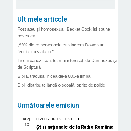
Ultimele articole
Fost ateu și homosexual, Becket Cook își spune
povestea
„99% dintre persoanele cu sindrom Down sunt
fericite cu viața lor”
Tinerii danezi sunt tot mai interesați de Dumnezeu și
de Scriptură
Biblia, tradusă în cea de-a 800-a limbă
Biblii distribuite lângă o școală, oprite de poliție
Următoarele emisiuni
aug.
06:00
-
06:15
EEST
10
Știri naționale de la Radio România