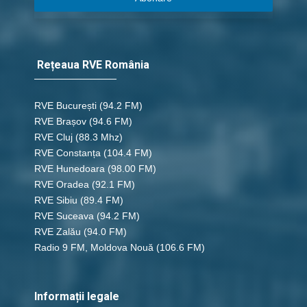
Rețeaua RVE România
RVE București
(94.2 FM)
RVE Brașov (94.6 FM)
RVE Cluj
(88.3 Mhz)
RVE Constanța
(104.4 FM)
RVE Hunedoara
(98.00 FM)
RVE Oradea
(92.1 FM)
RVE Sibiu
(89.4 FM)
RVE Suceava
(94.2 FM)
RVE Zalău
(94.0 FM)
Radio 9 FM, Moldova Nouă
(106.6 FM)
Informații legale