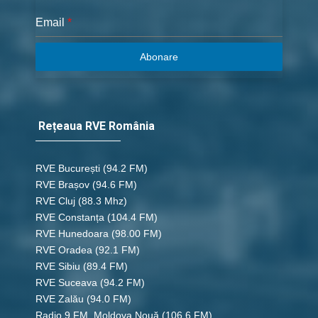
Email
*
Abonare
Rețeaua RVE România
RVE București
(94.2 FM)
RVE Brașov (94.6 FM)
RVE Cluj
(88.3 Mhz)
RVE Constanța
(104.4 FM)
RVE Hunedoara
(98.00 FM)
RVE Oradea
(92.1 FM)
RVE Sibiu
(89.4 FM)
RVE Suceava
(94.2 FM)
RVE Zalău
(94.0 FM)
Radio 9 FM, Moldova Nouă
(106.6 FM)