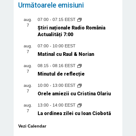
Următoarele emisiuni
aug.
07:00
-
07:15
EEST
7
Știri naționale Radio România
Actualități 7:00
aug.
07:00
-
10:00
EEST
7
Matinal cu Raul & Norian
aug.
08:15
-
08:16
EEST
7
Minutul de reflecție
aug.
10:00
-
13:00
EEST
7
Orele amiezii cu Cristina Olariu
aug.
13:00
-
14:00
EEST
7
La ordinea zilei cu Ioan Ciobotă
Vezi Calendar