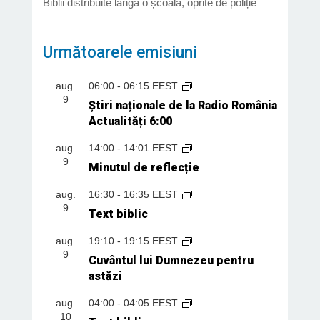
Biblii distribuite lângă o școală, oprite de poliție
Următoarele emisiuni
aug.
06:00
-
06:15
EEST
9
Știri naționale de la Radio România
Actualități 6:00
aug.
14:00
-
14:01
EEST
9
Minutul de reflecție
aug.
16:30
-
16:35
EEST
9
Text biblic
aug.
19:10
-
19:15
EEST
9
Cuvântul lui Dumnezeu pentru
astăzi
aug.
04:00
-
04:05
EEST
10