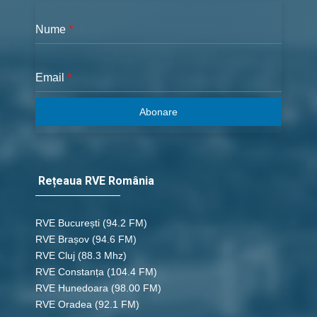
Nume
*
Email
*
Abonare
Rețeaua RVE România
RVE București
(94.2 FM)
RVE Brașov (94.6 FM)
RVE Cluj
(88.3 Mhz)
RVE Constanța
(104.4 FM)
RVE Hunedoara
(98.00 FM)
RVE Oradea
(92.1 FM)