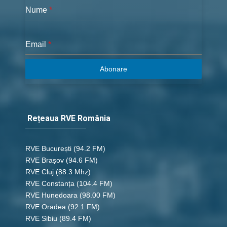
Nume
*
Email
*
Abonare
Rețeaua RVE România
RVE București
(94.2 FM)
RVE Brașov (94.6 FM)
RVE Cluj
(88.3 Mhz)
RVE Constanța
(104.4 FM)
RVE Hunedoara
(98.00 FM)
RVE Oradea
(92.1 FM)
RVE Sibiu
(89.4 FM)