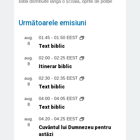
Biblii distribuite lângă o școală, oprite de poliție
Următoarele emisiuni
aug.
01:45
-
01:50
EEST
8
Text biblic
aug.
02:00
-
02:25
EEST
8
Itinerar biblic
aug.
02:30
-
02:35
EEST
8
Text biblic
aug.
04:00
-
04:05
EEST
8
Text biblic
aug.
04:20
-
04:25
EEST
8
Cuvântul lui Dumnezeu pentru
astăzi