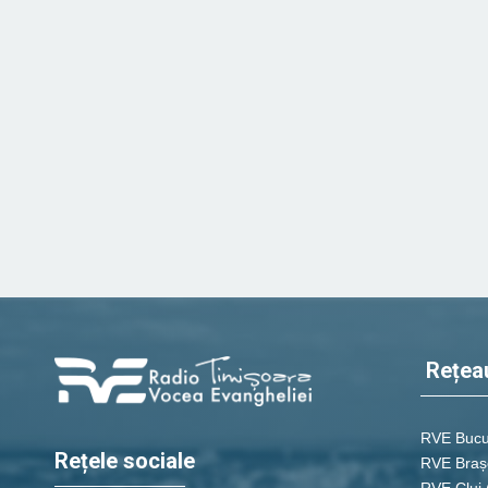
Rețea
RVE Bucu
Rețele sociale
RVE Braș
RVE Cluj