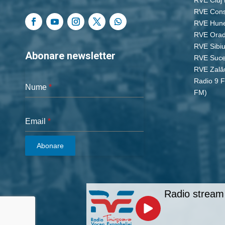
RVE Cons
RVE Hun
RVE Ora
RVE Sibi
Abonare newsletter
RVE Suc
RVE Zală
Radio 9 
Nume
*
FM)
Email
*
Abonare
Radio stream 