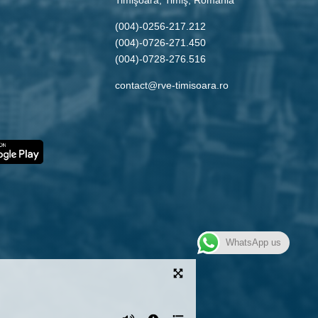
(004)-0256-217.212
(004)-0726-271.450
(004)-0728-276.516
contact@rve-timisoara.ro
WhatsApp us