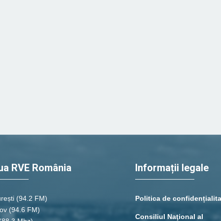
ua RVE România
Informații legale
rești
(94.2 FM)
Politica de confidențialit
ov (94.6 FM)
Consiliul Naţional al
(88.3 Mhz)