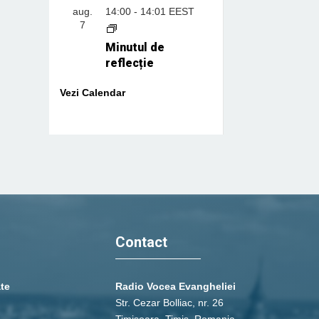
aug.
14:00
-
14:01
EEST
7
Minutul de
reflecție
Vezi Calendar
Contact
ate
Radio Vocea Evangheliei
Str. Cezar Bolliac, nr. 26
Timişoara, Timiş, Romania