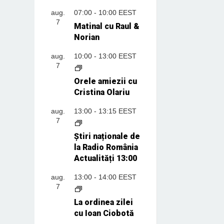
aug.
07:00
-
10:00
EEST
7
Matinal cu Raul &
Norian
aug.
10:00
-
13:00
EEST
7
Orele amiezii cu
Cristina Olariu
aug.
13:00
-
13:15
EEST
7
Știri naționale de
la Radio România
Actualități 13:00
aug.
13:00
-
14:00
EEST
7
La ordinea zilei
cu Ioan Ciobotă