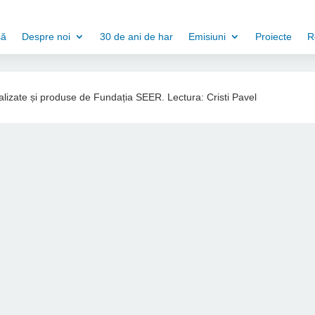
să
Despre noi
30 de ani de har
Emisiuni
Proiecte
R
ealizate și produse de Fundația SEER. Lectura: Cristi Pavel