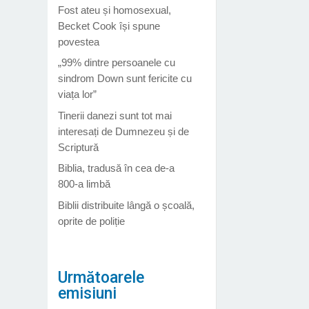
Fost ateu și homosexual,
Becket Cook își spune
povestea
„99% dintre persoanele cu
sindrom Down sunt fericite cu
viața lor”
Tinerii danezi sunt tot mai
interesați de Dumnezeu și de
Scriptură
Biblia, tradusă în cea de-a
800-a limbă
Biblii distribuite lângă o școală,
oprite de poliție
Următoarele
emisiuni