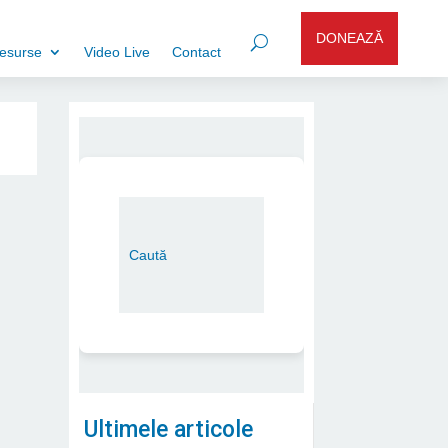
DONEAZĂ
esurse
Video Live
Contact
Ultimele articole