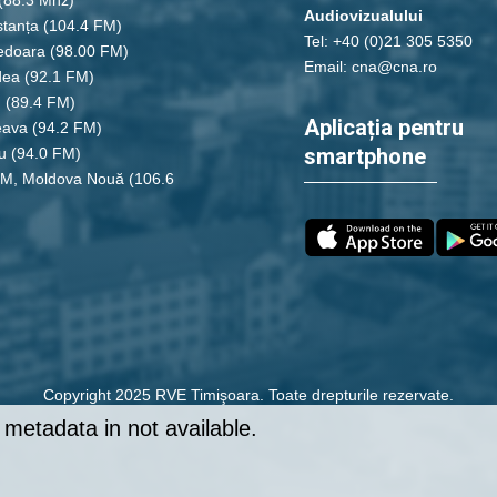
Audiovizualului
tanța
(104.4 FM)
Tel: +40 (0)21 305 5350
edoara
(98.00 FM)
Email: cna@cna.ro
dea
(92.1 FM)
u
(89.4 FM)
Aplicația pentru
eava
(94.2 FM)
smartphone
u
(94.0 FM)
FM, Moldova Nouă
(106.6
Copyright 2025 RVE Timişoara. Toate drepturile rezervate.
metadata in not available.