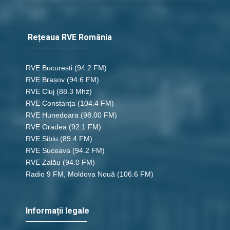
Rețeaua RVE România
RVE București
(94.2 FM)
RVE Brașov (94.6 FM)
RVE Cluj
(88.3 Mhz)
RVE Constanța
(104.4 FM)
RVE Hunedoara
(98.00 FM)
RVE Oradea
(92.1 FM)
RVE Sibiu
(89.4 FM)
RVE Suceava
(94.2 FM)
RVE Zalău
(94.0 FM)
Radio 9 FM, Moldova Nouă
(106.6 FM)
Informații legale