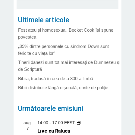
Ultimele articole
Fost ateu și homosexual, Becket Cook își spune
povestea
„99% dintre persoanele cu sindrom Down sunt
fericite cu viața lor”
Tinerii danezi sunt tot mai interesați de Dumnezeu și
de Scriptură
Biblia, tradusă în cea de-a 800-a limbă
Biblii distribuite lângă o școală, oprite de poliție
Următoarele emisiuni
aug.
14:00
-
17:00
EEST
7
Live cu Raluca