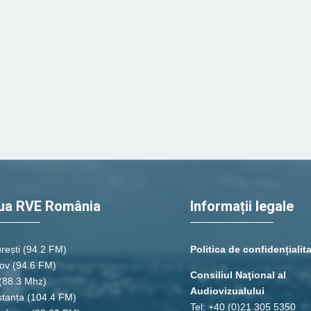
ua RVE România
Informații legale
rești
(94.2 FM)
Politica de confidențialit
ov (94.6 FM)
Consiliul Naţional al
(88.3 Mhz)
Audiovizualului
tanța
(104.4 FM)
Tel: +40 (0)21 305 5350