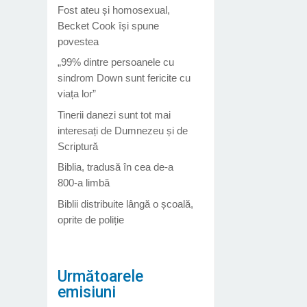
Fost ateu și homosexual,
Becket Cook își spune
povestea
„99% dintre persoanele cu
sindrom Down sunt fericite cu
viața lor”
Tinerii danezi sunt tot mai
interesați de Dumnezeu și de
Scriptură
Biblia, tradusă în cea de-a
800-a limbă
Biblii distribuite lângă o școală,
oprite de poliție
Următoarele
emisiuni