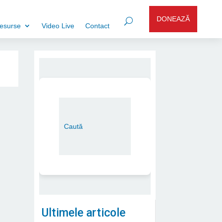
DONEAZĂ
esurse
Video Live
Contact
Ultimele articole