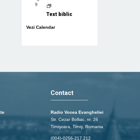
9
Text biblic
Vezi Calendar
Contact
ate
Radio Vocea Evangheliei
Str. Cezar Bolliac, nr. 26
Timişoara, Timiş, Romania
(004)-0256-217.212