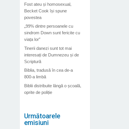
Fost ateu și homosexual,
Becket Cook își spune
povestea
„99% dintre persoanele cu
sindrom Down sunt fericite cu
viața lor”
Tinerii danezi sunt tot mai
interesați de Dumnezeu și de
Scriptură
Biblia, tradusă în cea de-a
800-a limbă
Biblii distribuite lângă o școală,
oprite de poliție
Următoarele
emisiuni