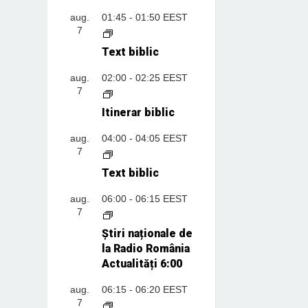
aug.
01:45
-
01:50
EEST
7
Text biblic
aug.
02:00
-
02:25
EEST
7
Itinerar biblic
aug.
04:00
-
04:05
EEST
7
Text biblic
aug.
06:00
-
06:15
EEST
7
Știri naționale de
la Radio România
Actualități 6:00
aug.
06:15
-
06:20
EEST
7