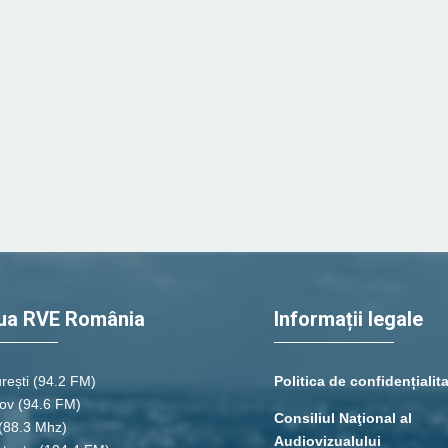
ua RVE România
Informații legale
rești
(94.2 FM)
Politica de confidențialit
ov (94.6 FM)
Consiliul Naţional al
(88.3 Mhz)
Audiovizualului