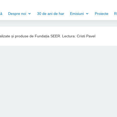
să
Despre noi
30 de ani de har
Emisiuni
Proiecte
R
ealizate și produse de Fundația SEER. Lectura: Cristi Pavel