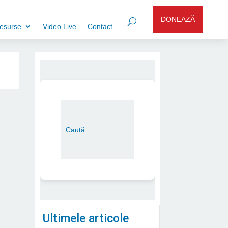
DONEAZĂ
esurse
Video Live
Contact
Ultimele articole