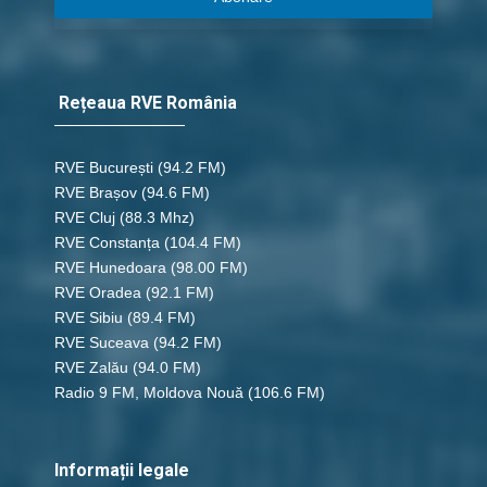
Rețeaua RVE România
RVE București
(94.2 FM)
RVE Brașov (94.6 FM)
RVE Cluj
(88.3 Mhz)
RVE Constanța
(104.4 FM)
RVE Hunedoara
(98.00 FM)
RVE Oradea
(92.1 FM)
RVE Sibiu
(89.4 FM)
RVE Suceava
(94.2 FM)
RVE Zalău
(94.0 FM)
Radio 9 FM, Moldova Nouă
(106.6 FM)
Informații legale