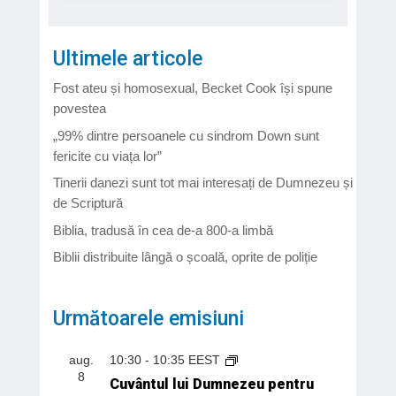
Ultimele articole
Fost ateu și homosexual, Becket Cook își spune
povestea
„99% dintre persoanele cu sindrom Down sunt
fericite cu viața lor”
Tinerii danezi sunt tot mai interesați de Dumnezeu și
de Scriptură
Biblia, tradusă în cea de-a 800-a limbă
Biblii distribuite lângă o școală, oprite de poliție
Următoarele emisiuni
aug.
10:30
-
10:35
EEST
8
Cuvântul lui Dumnezeu pentru