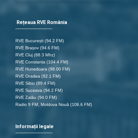
Rețeaua RVE România
RVE București
(94.2 FM)
RVE Brașov (94.6 FM)
RVE Cluj
(88.3 Mhz)
RVE Constanța
(104.4 FM)
RVE Hunedoara
(98.00 FM)
RVE Oradea
(92.1 FM)
RVE Sibiu
(89.4 FM)
RVE Suceava
(94.2 FM)
RVE Zalău
(94.0 FM)
Radio 9 FM, Moldova Nouă
(106.6 FM)
Informații legale