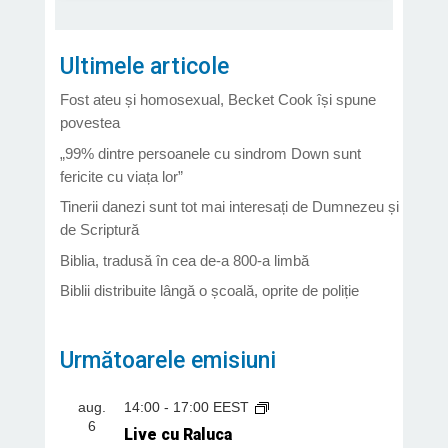
Ultimele articole
Fost ateu și homosexual, Becket Cook își spune
povestea
„99% dintre persoanele cu sindrom Down sunt
fericite cu viața lor”
Tinerii danezi sunt tot mai interesați de Dumnezeu și
de Scriptură
Biblia, tradusă în cea de-a 800-a limbă
Biblii distribuite lângă o școală, oprite de poliție
Următoarele emisiuni
aug.
14:00
-
17:00
EEST
6
Live cu Raluca