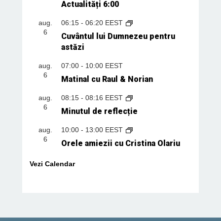
Actualități 6:00
aug.
06:15
-
06:20
EEST
6
Cuvântul lui Dumnezeu pentru
astăzi
aug.
07:00
-
10:00
EEST
6
Matinal cu Raul & Norian
aug.
08:15
-
08:16
EEST
6
Minutul de reflecție
aug.
10:00
-
13:00
EEST
6
Orele amiezii cu Cristina Olariu
Vezi Calendar