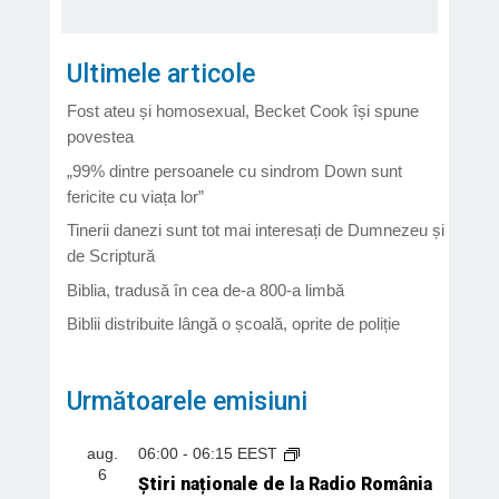
Ultimele articole
Fost ateu și homosexual, Becket Cook își spune
povestea
„99% dintre persoanele cu sindrom Down sunt
fericite cu viața lor”
Tinerii danezi sunt tot mai interesați de Dumnezeu și
de Scriptură
Biblia, tradusă în cea de-a 800-a limbă
Biblii distribuite lângă o școală, oprite de poliție
Următoarele emisiuni
aug.
06:00
-
06:15
EEST
6
Știri naționale de la Radio România