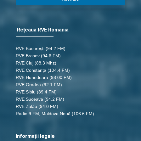
Rețeaua RVE România
RVE București
(94.2 FM)
RVE Brașov (94.6 FM)
RVE Cluj
(88.3 Mhz)
RVE Constanța
(104.4 FM)
RVE Hunedoara
(98.00 FM)
RVE Oradea
(92.1 FM)
RVE Sibiu
(89.4 FM)
RVE Suceava
(94.2 FM)
RVE Zalău
(94.0 FM)
Radio 9 FM, Moldova Nouă
(106.6 FM)
Informații legale