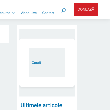
DONEAZĂ
esurse
Video Live
Contact
Ultimele articole