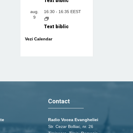
Text biblic
aug.
16:30
-
16:35
EEST
9
Text biblic
Vezi Calendar
Contact
ate
Radio Vocea Evangheliei
Str. Cezar Bolliac, nr. 26