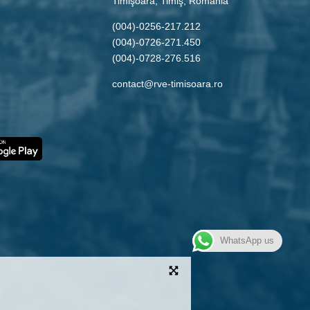
Timişoara, Timiş, Romania
(004)-0256-217.212
(004)-0726-271.450
(004)-0728-276.516
contact@rve-timisoara.ro
WhatsApp us