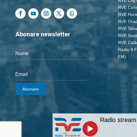
RVE Cluj
RVE Cons
RVE Hun
RVE Ora
RVE Sibi
Abonare newsletter
RVE Suc
RVE Zală
Radio 9 
Nume
*
FM)
Email
*
Abonare
Radio stream 