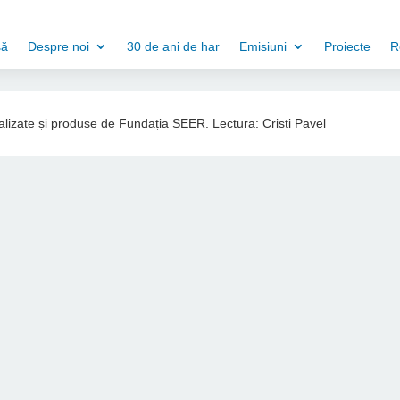
să
Despre noi
30 de ani de har
Emisiuni
Proiecte
R
ealizate și produse de Fundația SEER. Lectura: Cristi Pavel