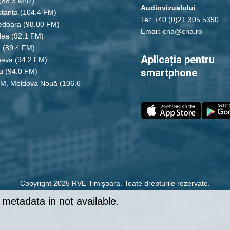
(88.3 Mhz)
Audiovizualului
tanța
(104.4 FM)
Tel: +40 (0)21 305 5350
edoara
(98.00 FM)
Email: cna@cna.ro
dea
(92.1 FM)
u
(89.4 FM)
Aplicația pentru
eava
(94.2 FM)
smartphone
u
(94.0 FM)
FM, Moldova Nouă
(106.6
Copyright 2025 RVE Timişoara. Toate drepturile rezervate.
metadata in not available.