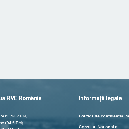
ua RVE România
Informații legale
rești
(94.2 FM)
Politica de confidențialit
ov (94.6 FM)
Consiliul Naţional al