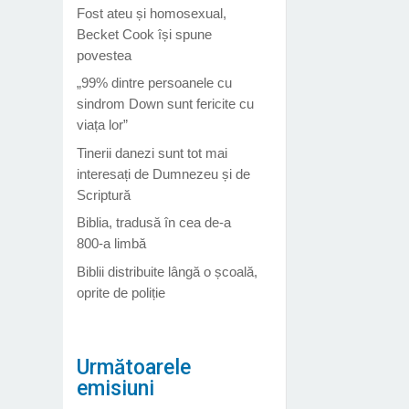
Fost ateu și homosexual,
Becket Cook își spune
povestea
„99% dintre persoanele cu
sindrom Down sunt fericite cu
viața lor”
Tinerii danezi sunt tot mai
interesați de Dumnezeu și de
Scriptură
Biblia, tradusă în cea de-a
800-a limbă
Biblii distribuite lângă o școală,
oprite de poliție
Următoarele
emisiuni