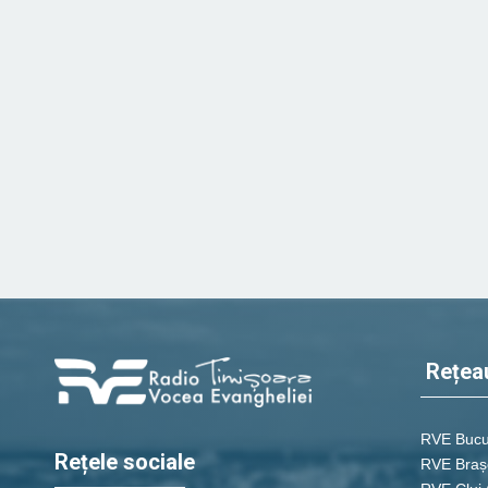
Rețea
RVE Bucu
Rețele sociale
RVE Braș