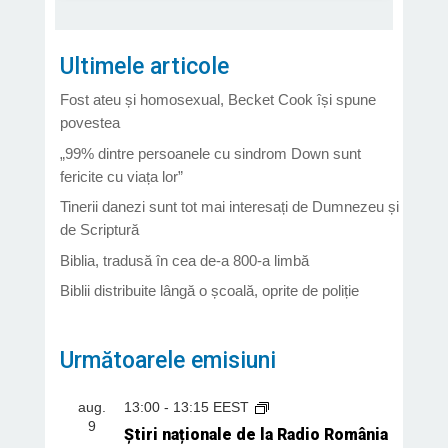
Ultimele articole
Fost ateu și homosexual, Becket Cook își spune
povestea
„99% dintre persoanele cu sindrom Down sunt
fericite cu viața lor”
Tinerii danezi sunt tot mai interesați de Dumnezeu și
de Scriptură
Biblia, tradusă în cea de-a 800-a limbă
Biblii distribuite lângă o școală, oprite de poliție
Următoarele emisiuni
aug.
13:00
-
13:15
EEST
9
Știri naționale de la Radio România