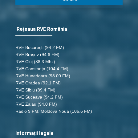
Rețeaua RVE România
RVE București
(94.2 FM)
RVE Brașov (94.6 FM)
RVE Cluj
(88.3 Mhz)
RVE Constanța
(104.4 FM)
RVE Hunedoara
(98.00 FM)
RVE Oradea
(92.1 FM)
RVE Sibiu
(89.4 FM)
RVE Suceava
(94.2 FM)
RVE Zalău
(94.0 FM)
Radio 9 FM, Moldova Nouă
(106.6 FM)
Informații legale