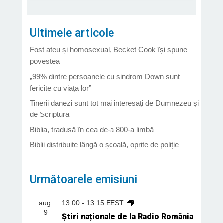
Ultimele articole
Fost ateu și homosexual, Becket Cook își spune
povestea
„99% dintre persoanele cu sindrom Down sunt
fericite cu viața lor”
Tinerii danezi sunt tot mai interesați de Dumnezeu și
de Scriptură
Biblia, tradusă în cea de-a 800-a limbă
Biblii distribuite lângă o școală, oprite de poliție
Următoarele emisiuni
aug.
13:00
-
13:15
EEST
9
Știri naționale de la Radio România