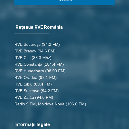
Rețeaua RVE România
RVE București
(94.2 FM)
RVE Brașov (94.6 FM)
RVE Cluj
(88.3 Mhz)
RVE Constanța
(104.4 FM)
RVE Hunedoara
(98.00 FM)
RVE Oradea
(92.1 FM)
RVE Sibiu
(89.4 FM)
RVE Suceava
(94.2 FM)
RVE Zalău
(94.0 FM)
Radio 9 FM, Moldova Nouă
(106.6 FM)
Informații legale