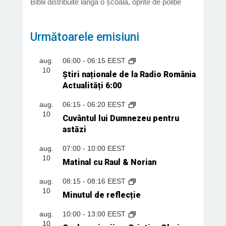
Biblii distribuite lângă o școală, oprite de poliție
Următoarele emisiuni
aug.
06:00
-
06:15
EEST
10
Știri naționale de la Radio România
Actualități 6:00
aug.
06:15
-
06:20
EEST
10
Cuvântul lui Dumnezeu pentru
astăzi
aug.
07:00
-
10:00
EEST
10
Matinal cu Raul & Norian
aug.
08:15
-
08:16
EEST
10
Minutul de reflecție
aug.
10:00
-
13:00
EEST
10