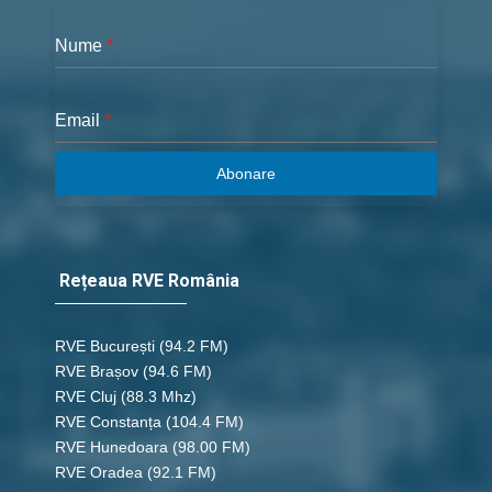
Nume
*
Email
*
Abonare
Rețeaua RVE România
RVE București
(94.2 FM)
RVE Brașov (94.6 FM)
RVE Cluj
(88.3 Mhz)
RVE Constanța
(104.4 FM)
RVE Hunedoara
(98.00 FM)
RVE Oradea
(92.1 FM)