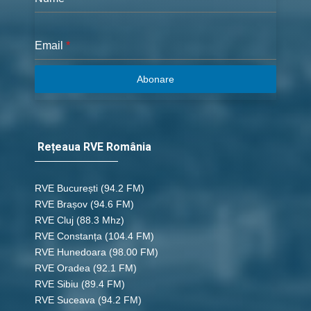
Email
*
Abonare
Rețeaua RVE România
RVE București
(94.2 FM)
RVE Brașov (94.6 FM)
RVE Cluj
(88.3 Mhz)
RVE Constanța
(104.4 FM)
RVE Hunedoara
(98.00 FM)
RVE Oradea
(92.1 FM)
RVE Sibiu
(89.4 FM)
RVE Suceava
(94.2 FM)