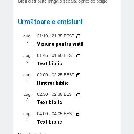
Biblii distribuite lângă o școală, oprite de poliție
Următoarele emisiuni
aug.
21:10
-
21:35
EEST
7
Viziune pentru viață
aug.
01:45
-
01:50
EEST
8
Text biblic
aug.
02:00
-
02:25
EEST
8
Itinerar biblic
aug.
02:30
-
02:35
EEST
8
Text biblic
aug.
04:00
-
04:05
EEST
8
Text biblic