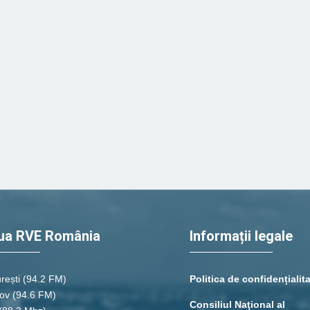
ua RVE România
Informații legale
rești
(94.2 FM)
Politica de confidențialit
ov (94.6 FM)
Consiliul Naţional al