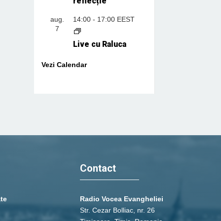
reflecție
aug.
14:00
-
17:00
EEST
7
Live cu Raluca
Vezi Calendar
Contact
ate
Radio Vocea Evangheliei
Str. Cezar Bolliac, nr. 26