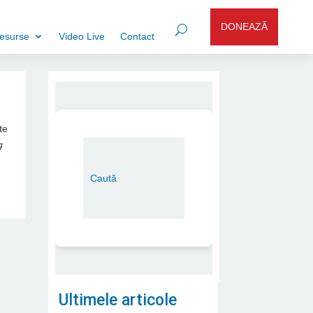
DONEAZĂ
esurse
Video Live
Contact
te
g
Ultimele articole