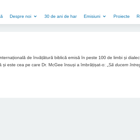
să
Despre noi
30 de ani de har
Emisiuni
Proiecte
R
 internațională de învățătură biblică emisă în peste 100 de limbi și dialec
 și este cea pe care Dr. McGee însuși a îmbrățișat-o: „
Să ducem între