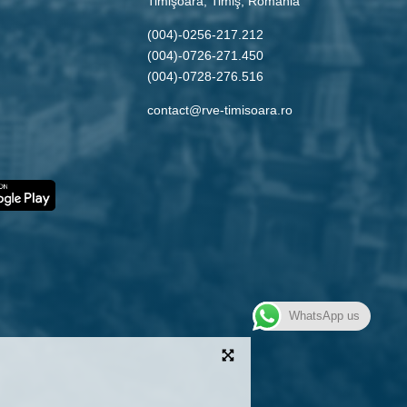
Timişoara, Timiş, Romania
(004)-0256-217.212
(004)-0726-271.450
(004)-0728-276.516
contact@rve-timisoara.ro
WhatsApp us