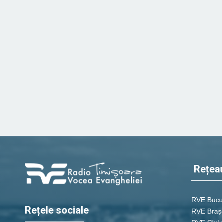
Rețea
RVE Bucu
Rețele sociale
RVE Braș