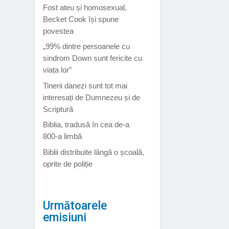
Fost ateu și homosexual,
Becket Cook își spune
povestea
„99% dintre persoanele cu
sindrom Down sunt fericite cu
viața lor”
Tinerii danezi sunt tot mai
interesați de Dumnezeu și de
Scriptură
Biblia, tradusă în cea de-a
800-a limbă
Biblii distribuite lângă o școală,
oprite de poliție
Următoarele
emisiuni