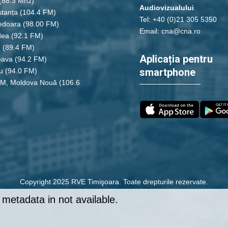
(88.3 Mhz)
Audiovizualului
tanța
(104.4 FM)
Tel: +40 (0)21 305 5350
edoara
(98.00 FM)
Email: cna@cna.ro
dea
(92.1 FM)
u
(89.4 FM)
Aplicația pentru
eava
(94.2 FM)
smartphone
u
(94.0 FM)
FM, Moldova Nouă
(106.6
Copyright 2025 RVE Timişoara. Toate drepturile rezervate.
metadata in not available.