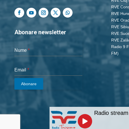
RVE Cluj
RVE Cons
RVE Hun
RVE Ora
RVE Sibi
Abonare newsletter
RVE Suc
RVE Zală
Radio 9 
Nume
*
FM)
Email
*
Abonare
Radio stream 