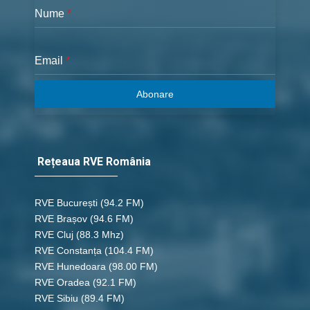
Nume
*
Email
*
Abonare
Rețeaua RVE România
RVE București
(94.2 FM)
RVE Brașov (94.6 FM)
RVE Cluj
(88.3 Mhz)
RVE Constanța
(104.4 FM)
RVE Hunedoara
(98.00 FM)
RVE Oradea
(92.1 FM)
RVE Sibiu
(89.4 FM)