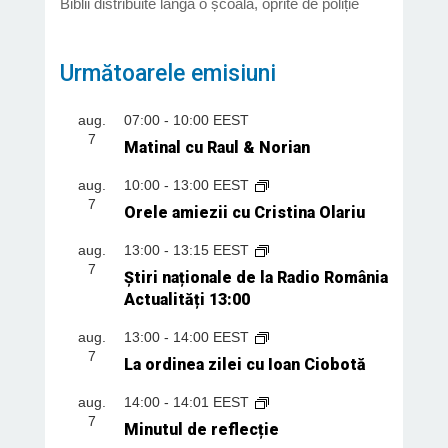
Biblii distribuite lângă o școală, oprite de poliție
Următoarele emisiuni
aug.
07:00
-
10:00
EEST
7
Matinal cu Raul & Norian
aug.
10:00
-
13:00
EEST
7
Orele amiezii cu Cristina Olariu
aug.
13:00
-
13:15
EEST
7
Știri naționale de la Radio România
Actualități 13:00
aug.
13:00
-
14:00
EEST
7
La ordinea zilei cu Ioan Ciobotă
aug.
14:00
-
14:01
EEST
7
Minutul de reflecție