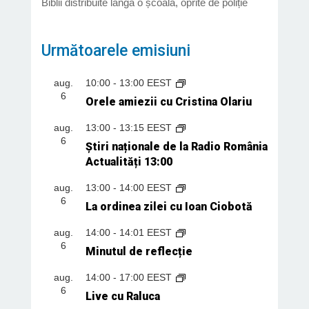
Biblii distribuite lângă o școală, oprite de poliție
Următoarele emisiuni
aug.
10:00
-
13:00
EEST
6
Orele amiezii cu Cristina Olariu
aug.
13:00
-
13:15
EEST
6
Știri naționale de la Radio România
Actualități 13:00
aug.
13:00
-
14:00
EEST
6
La ordinea zilei cu Ioan Ciobotă
aug.
14:00
-
14:01
EEST
6
Minutul de reflecție
aug.
14:00
-
17:00
EEST
6
Live cu Raluca