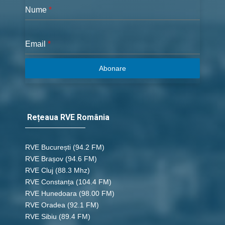
Nume
*
Email
*
Abonare
Rețeaua RVE România
RVE București
(94.2 FM)
RVE Brașov (94.6 FM)
RVE Cluj
(88.3 Mhz)
RVE Constanța
(104.4 FM)
RVE Hunedoara
(98.00 FM)
RVE Oradea
(92.1 FM)
RVE Sibiu
(89.4 FM)