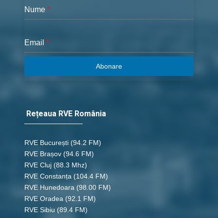
Nume
*
Email
*
Abonare
Rețeaua RVE România
RVE București
(94.2 FM)
RVE Brașov (94.6 FM)
RVE Cluj
(88.3 Mhz)
RVE Constanța
(104.4 FM)
RVE Hunedoara
(98.00 FM)
RVE Oradea
(92.1 FM)
RVE Sibiu
(89.4 FM)