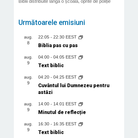
Biblii distribuite lângă o școală, oprite de poliție
Următoarele emisiuni
aug.
22:05
-
22:30
EEST
8
Biblia pas cu pas
aug.
04:00
-
04:05
EEST
9
Text biblic
aug.
04:20
-
04:25
EEST
9
Cuvântul lui Dumnezeu pentru
astăzi
aug.
14:00
-
14:01
EEST
9
Minutul de reflecție
aug.
16:30
-
16:35
EEST
9
Text biblic