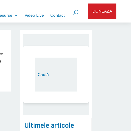
DONEAZĂ
esurse
Video Live
Contact
te
g
Ultimele articole