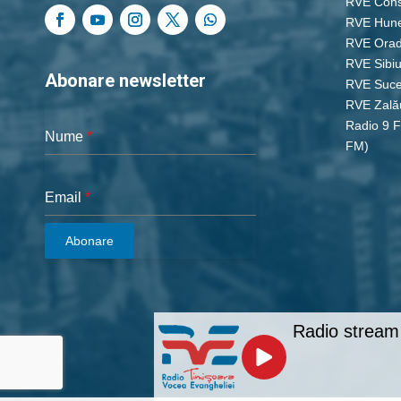
RVE Cons
RVE Hun
RVE Ora
RVE Sibi
Abonare newsletter
RVE Suc
RVE Zală
Radio 9 
Nume
*
FM)
Email
*
Abonare
Radio stream 