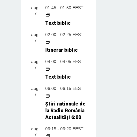
aug.
01:45
-
01:50
EEST
7
Text biblic
aug.
02:00
-
02:25
EEST
7
Itinerar biblic
aug.
04:00
-
04:05
EEST
7
Text biblic
aug.
06:00
-
06:15
EEST
7
Știri naționale de
la Radio România
Actualități 6:00
aug.
06:15
-
06:20
EEST
7