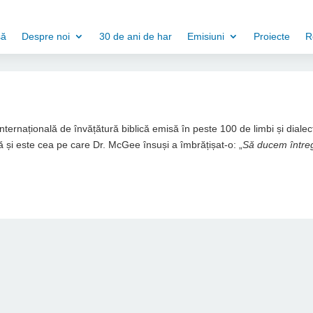
să
Despre noi
30 de ani de har
Emisiuni
Proiecte
R
 internațională de învățătură biblică emisă în peste 100 de limbi și dialec
 și este cea pe care Dr. McGee însuși a îmbrățișat-o: „
Să ducem între