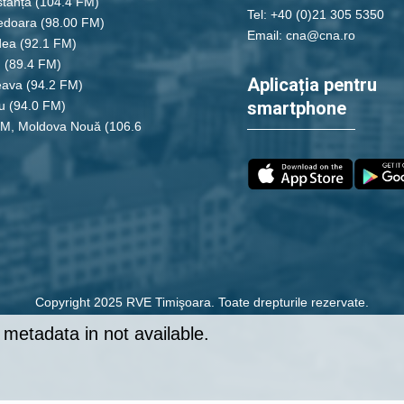
tanța
(104.4 FM)
Tel: +40 (0)21 305 5350
edoara
(98.00 FM)
Email: cna@cna.ro
dea
(92.1 FM)
u
(89.4 FM)
Aplicația pentru
eava
(94.2 FM)
smartphone
u
(94.0 FM)
FM, Moldova Nouă
(106.6
Copyright 2025 RVE Timişoara. Toate drepturile rezervate.
metadata in not available.