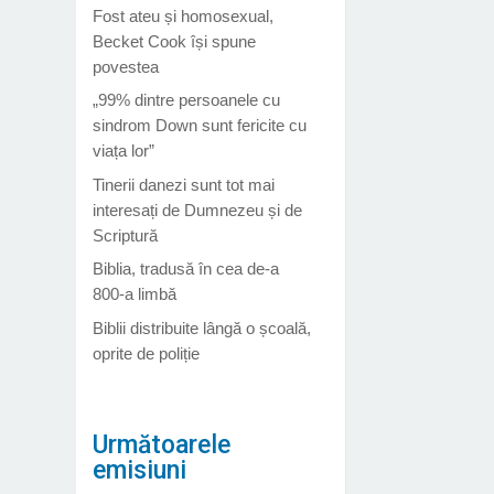
Fost ateu și homosexual,
Becket Cook își spune
povestea
„99% dintre persoanele cu
sindrom Down sunt fericite cu
viața lor”
Tinerii danezi sunt tot mai
interesați de Dumnezeu și de
Scriptură
Biblia, tradusă în cea de-a
800-a limbă
Biblii distribuite lângă o școală,
oprite de poliție
Următoarele
emisiuni