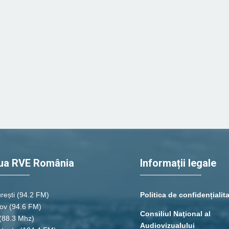
ua RVE România
Informații legale
rești
(94.2 FM)
Politica de confidențialit
ov (94.6 FM)
Consiliul Naţional al
(88.3 Mhz)
Audiovizualului