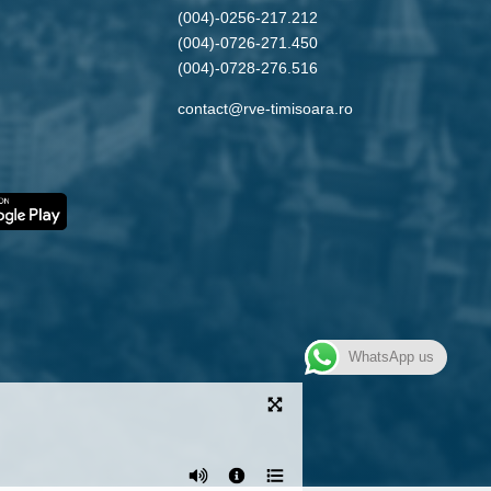
(004)-0256-217.212
(004)-0726-271.450
(004)-0728-276.516
contact@rve-timisoara.ro
WhatsApp us