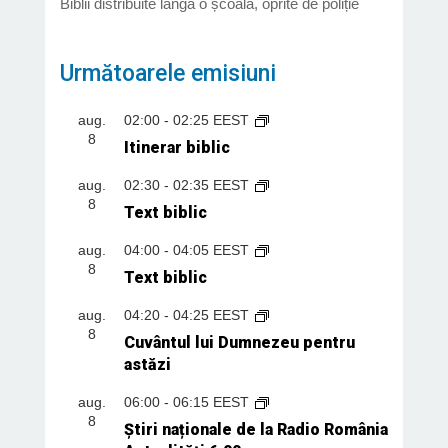
Biblii distribuite lângă o școală, oprite de poliție
Următoarele emisiuni
aug.
02:00
-
02:25
EEST
8
Itinerar biblic
aug.
02:30
-
02:35
EEST
8
Text biblic
aug.
04:00
-
04:05
EEST
8
Text biblic
aug.
04:20
-
04:25
EEST
8
Cuvântul lui Dumnezeu pentru
astăzi
aug.
06:00
-
06:15
EEST
8
Știri naționale de la Radio România