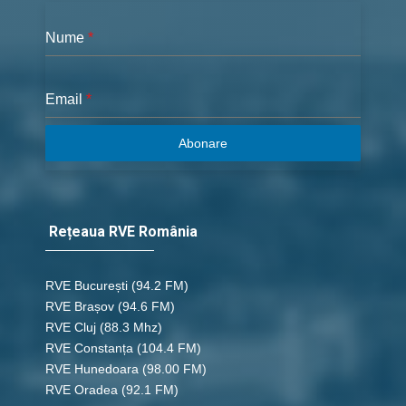
Nume
*
Email
*
Abonare
Rețeaua RVE România
RVE București
(94.2 FM)
RVE Brașov (94.6 FM)
RVE Cluj
(88.3 Mhz)
RVE Constanța
(104.4 FM)
RVE Hunedoara
(98.00 FM)
RVE Oradea
(92.1 FM)