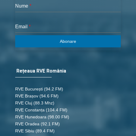
Nume
*
Email
*
Abonare
Rețeaua RVE România
RVE București
(94.2 FM)
RVE Brașov (94.6 FM)
RVE Cluj
(88.3 Mhz)
RVE Constanța
(104.4 FM)
RVE Hunedoara
(98.00 FM)
RVE Oradea
(92.1 FM)
RVE Sibiu
(89.4 FM)