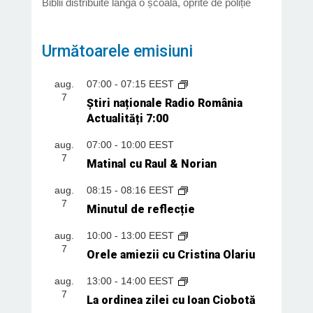
Biblii distribuite lângă o școală, oprite de poliție
Următoarele emisiuni
aug.
07:00
-
07:15
EEST
7
Știri naționale Radio România
Actualități 7:00
aug.
07:00
-
10:00
EEST
7
Matinal cu Raul & Norian
aug.
08:15
-
08:16
EEST
7
Minutul de reflecție
aug.
10:00
-
13:00
EEST
7
Orele amiezii cu Cristina Olariu
aug.
13:00
-
14:00
EEST
7
La ordinea zilei cu Ioan Ciobotă