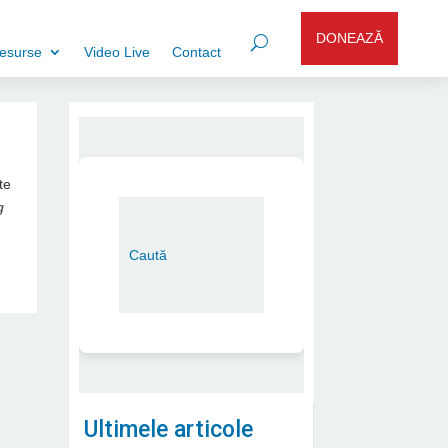
DONEAZĂ
esurse
Video Live
Contact
te
g
Ultimele articole