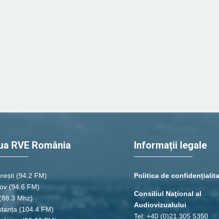
ua RVE România
Informații legale
rești
(94.2 FM)
Politica de confidențialit
ov (94.6 FM)
Consiliul Naţional al
(88.3 Mhz)
Audiovizualului
tanța
(104.4 FM)
Tel: +40 (0)21 305 5350