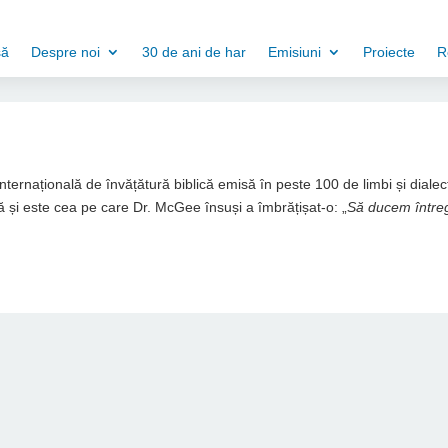
să
Despre noi
30 de ani de har
Emisiuni
Proiecte
R
 internațională de învățătură biblică emisă în peste 100 de limbi și dialec
 și este cea pe care Dr. McGee însuși a îmbrățișat-o: „
Să ducem între