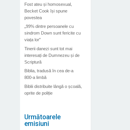
Fost ateu și homosexual,
Becket Cook își spune
povestea
„99% dintre persoanele cu
sindrom Down sunt fericite cu
viața lor”
Tinerii danezi sunt tot mai
interesați de Dumnezeu și de
Scriptură
Biblia, tradusă în cea de-a
800-a limbă
Biblii distribuite lângă o școală,
oprite de poliție
Următoarele
emisiuni