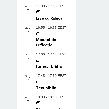
aug.
14:00
-
17:00
EEST
7
Live cu Raluca
aug.
16:55
-
16:57
EEST
7
Minutul de
reflecție
aug.
17:00
-
17:25
EEST
7
Itinerar biblic
aug.
17:45
-
17:50
EEST
7
Text biblic
aug.
18:00
-
18:10
EEST
7