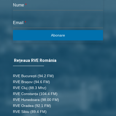
Nume
*
Email
*
Abonare
Rețeaua RVE România
RVE București
(94.2 FM)
RVE Brașov (94.6 FM)
RVE Cluj
(88.3 Mhz)
RVE Constanța
(104.4 FM)
RVE Hunedoara
(98.00 FM)
RVE Oradea
(92.1 FM)
RVE Sibiu
(89.4 FM)