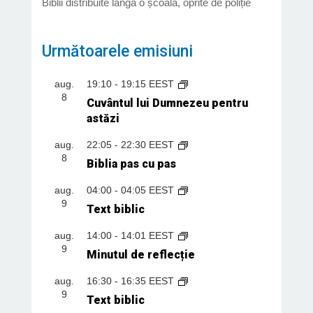
Biblii distribuite lângă o școală, oprite de poliție
Următoarele emisiuni
aug.
19:10
-
19:15
EEST
8
Cuvântul lui Dumnezeu pentru
astăzi
aug.
22:05
-
22:30
EEST
8
Biblia pas cu pas
aug.
04:00
-
04:05
EEST
9
Text biblic
aug.
14:00
-
14:01
EEST
9
Minutul de reflecție
aug.
16:30
-
16:35
EEST
9
Text biblic