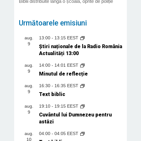
Biblii distribuite lângă o școală, oprite de poliție
Următoarele emisiuni
aug.
13:00
-
13:15
EEST
9
Știri naționale de la Radio România
Actualități 13:00
aug.
14:00
-
14:01
EEST
9
Minutul de reflecție
aug.
16:30
-
16:35
EEST
9
Text biblic
aug.
19:10
-
19:15
EEST
9
Cuvântul lui Dumnezeu pentru
astăzi
aug.
04:00
-
04:05
EEST
10