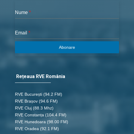
Nume
*
Email
*
Abonare
Rețeaua RVE România
RVE București
(94.2 FM)
RVE Brașov (94.6 FM)
RVE Cluj
(88.3 Mhz)
RVE Constanța
(104.4 FM)
RVE Hunedoara
(98.00 FM)
RVE Oradea
(92.1 FM)