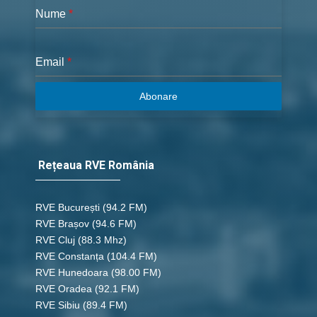
Nume
*
Email
*
Abonare
Rețeaua RVE România
RVE București
(94.2 FM)
RVE Brașov (94.6 FM)
RVE Cluj
(88.3 Mhz)
RVE Constanța
(104.4 FM)
RVE Hunedoara
(98.00 FM)
RVE Oradea
(92.1 FM)
RVE Sibiu
(89.4 FM)