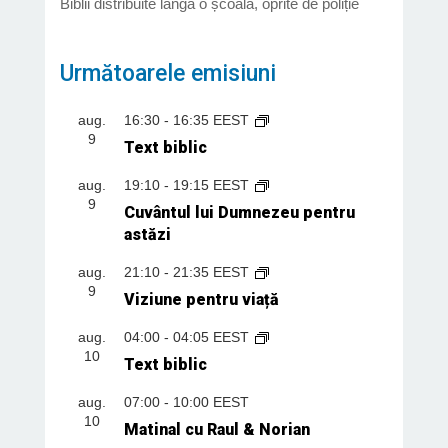
Biblii distribuite lângă o școală, oprite de poliție
Următoarele emisiuni
aug.
16:30
-
16:35
EEST
9
Text biblic
aug.
19:10
-
19:15
EEST
9
Cuvântul lui Dumnezeu pentru
astăzi
aug.
21:10
-
21:35
EEST
9
Viziune pentru viață
aug.
04:00
-
04:05
EEST
10
Text biblic
aug.
07:00
-
10:00
EEST
10
Matinal cu Raul & Norian