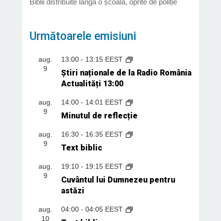
Biblii distribuite lângă o școală, oprite de poliție
Următoarele emisiuni
aug.
13:00
-
13:15
EEST
9
Știri naționale de la Radio România
Actualități 13:00
aug.
14:00
-
14:01
EEST
9
Minutul de reflecție
aug.
16:30
-
16:35
EEST
9
Text biblic
aug.
19:10
-
19:15
EEST
9
Cuvântul lui Dumnezeu pentru
astăzi
aug.
04:00
-
04:05
EEST
10