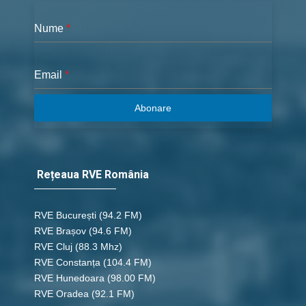
Nume
*
Email
*
Abonare
Rețeaua RVE România
RVE București
(94.2 FM)
RVE Brașov (94.6 FM)
RVE Cluj
(88.3 Mhz)
RVE Constanța
(104.4 FM)
RVE Hunedoara
(98.00 FM)
RVE Oradea
(92.1 FM)