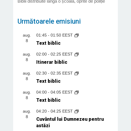
Biblii distribuite lângă o școală, oprite de poliție
Următoarele emisiuni
aug.
01:45
-
01:50
EEST
8
Text biblic
aug.
02:00
-
02:25
EEST
8
Itinerar biblic
aug.
02:30
-
02:35
EEST
8
Text biblic
aug.
04:00
-
04:05
EEST
8
Text biblic
aug.
04:20
-
04:25
EEST
8
Cuvântul lui Dumnezeu pentru
astăzi