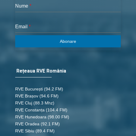
Nume
*
Email
*
Abonare
Rețeaua RVE România
RVE București
(94.2 FM)
RVE Brașov (94.6 FM)
RVE Cluj
(88.3 Mhz)
RVE Constanța
(104.4 FM)
RVE Hunedoara
(98.00 FM)
RVE Oradea
(92.1 FM)
RVE Sibiu
(89.4 FM)