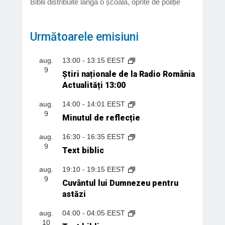
Biblii distribuite lângă o școală, oprite de poliție
Următoarele emisiuni
aug.
13:00
-
13:15
EEST
9
Știri naționale de la Radio România
Actualități 13:00
aug.
14:00
-
14:01
EEST
9
Minutul de reflecție
aug.
16:30
-
16:35
EEST
9
Text biblic
aug.
19:10
-
19:15
EEST
9
Cuvântul lui Dumnezeu pentru
astăzi
aug.
04:00
-
04:05
EEST
10