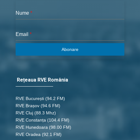
Nume
*
Email
*
Abonare
Rețeaua RVE România
RVE București
(94.2 FM)
RVE Brașov (94.6 FM)
RVE Cluj
(88.3 Mhz)
RVE Constanța
(104.4 FM)
RVE Hunedoara
(98.00 FM)
RVE Oradea
(92.1 FM)