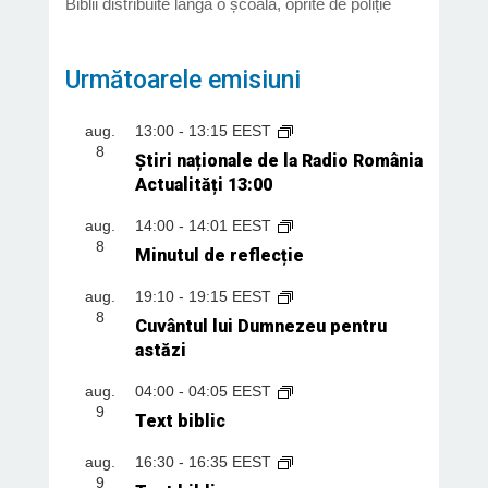
Biblii distribuite lângă o școală, oprite de poliție
Următoarele emisiuni
aug.
13:00
-
13:15
EEST
8
Știri naționale de la Radio România
Actualități 13:00
aug.
14:00
-
14:01
EEST
8
Minutul de reflecție
aug.
19:10
-
19:15
EEST
8
Cuvântul lui Dumnezeu pentru
astăzi
aug.
04:00
-
04:05
EEST
9
Text biblic
aug.
16:30
-
16:35
EEST
9