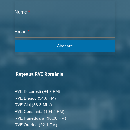
Nume
*
Email
*
Abonare
Rețeaua RVE România
RVE București
(94.2 FM)
RVE Brașov (94.6 FM)
RVE Cluj
(88.3 Mhz)
RVE Constanța
(104.4 FM)
RVE Hunedoara
(98.00 FM)
RVE Oradea
(92.1 FM)