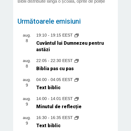
Biblii distribuite lângă o școală, oprite de poliție
Următoarele emisiuni
aug.
19:10
-
19:15
EEST
8
Cuvântul lui Dumnezeu pentru
astăzi
aug.
22:05
-
22:30
EEST
8
Biblia pas cu pas
aug.
04:00
-
04:05
EEST
9
Text biblic
aug.
14:00
-
14:01
EEST
9
Minutul de reflecție
aug.
16:30
-
16:35
EEST
9
Text biblic