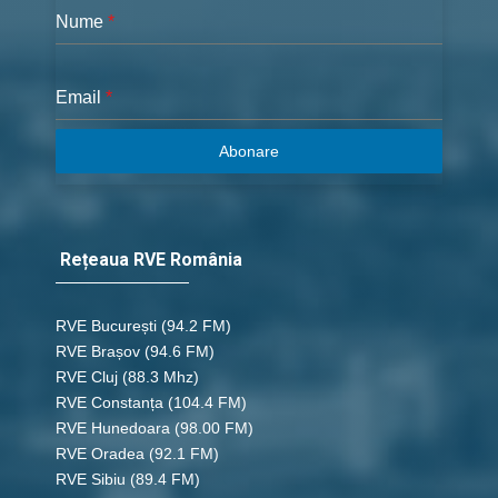
Nume
*
Email
*
Abonare
Rețeaua RVE România
RVE București
(94.2 FM)
RVE Brașov (94.6 FM)
RVE Cluj
(88.3 Mhz)
RVE Constanța
(104.4 FM)
RVE Hunedoara
(98.00 FM)
RVE Oradea
(92.1 FM)
RVE Sibiu
(89.4 FM)