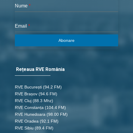
Nume
*
Email
*
Abonare
Rețeaua RVE România
RVE București
(94.2 FM)
RVE Brașov (94.6 FM)
RVE Cluj
(88.3 Mhz)
RVE Constanța
(104.4 FM)
RVE Hunedoara
(98.00 FM)
RVE Oradea
(92.1 FM)
RVE Sibiu
(89.4 FM)