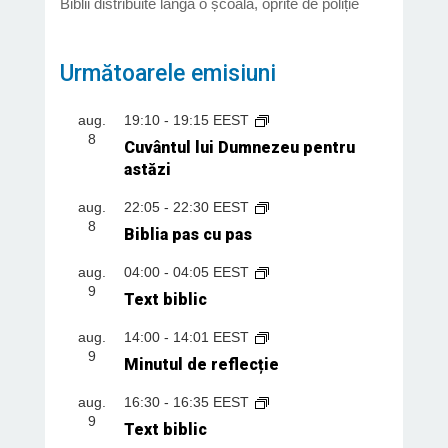
Biblii distribuite lângă o școală, oprite de poliție
Următoarele emisiuni
aug.
19:10
-
19:15
EEST
8
Cuvântul lui Dumnezeu pentru
astăzi
aug.
22:05
-
22:30
EEST
8
Biblia pas cu pas
aug.
04:00
-
04:05
EEST
9
Text biblic
aug.
14:00
-
14:01
EEST
9
Minutul de reflecție
aug.
16:30
-
16:35
EEST
9
Text biblic