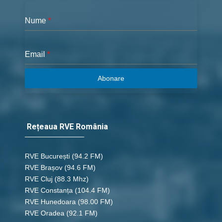
Nume
*
Email
*
Abonare
Rețeaua RVE România
RVE București
(94.2 FM)
RVE Brașov (94.6 FM)
RVE Cluj
(88.3 Mhz)
RVE Constanța
(104.4 FM)
RVE Hunedoara
(98.00 FM)
RVE Oradea
(92.1 FM)