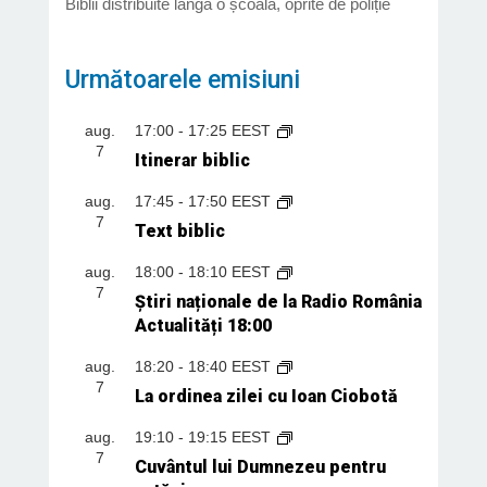
Biblii distribuite lângă o școală, oprite de poliție
Următoarele emisiuni
aug.
17:00
-
17:25
EEST
7
Itinerar biblic
aug.
17:45
-
17:50
EEST
7
Text biblic
aug.
18:00
-
18:10
EEST
7
Știri naționale de la Radio România
Actualități 18:00
aug.
18:20
-
18:40
EEST
7
La ordinea zilei cu Ioan Ciobotă
aug.
19:10
-
19:15
EEST
7
Cuvântul lui Dumnezeu pentru