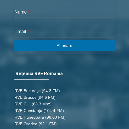
Nume
*
Email
*
Abonare
Rețeaua RVE România
RVE București
(94.2 FM)
RVE Brașov (94.6 FM)
RVE Cluj
(88.3 Mhz)
RVE Constanța
(104.4 FM)
RVE Hunedoara
(98.00 FM)
RVE Oradea
(92.1 FM)