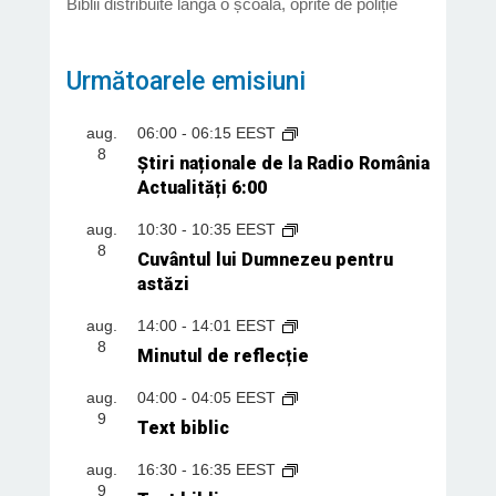
Biblii distribuite lângă o școală, oprite de poliție
Următoarele emisiuni
aug.
06:00
-
06:15
EEST
8
Știri naționale de la Radio România
Actualități 6:00
aug.
10:30
-
10:35
EEST
8
Cuvântul lui Dumnezeu pentru
astăzi
aug.
14:00
-
14:01
EEST
8
Minutul de reflecție
aug.
04:00
-
04:05
EEST
9
Text biblic
aug.
16:30
-
16:35
EEST
9