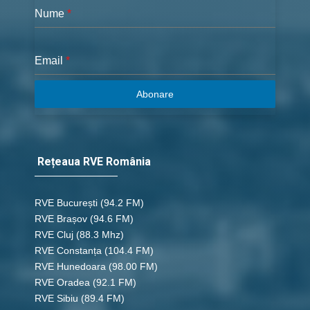
Nume
*
Email
*
Abonare
Rețeaua RVE România
RVE București
(94.2 FM)
RVE Brașov (94.6 FM)
RVE Cluj
(88.3 Mhz)
RVE Constanța
(104.4 FM)
RVE Hunedoara
(98.00 FM)
RVE Oradea
(92.1 FM)
RVE Sibiu
(89.4 FM)